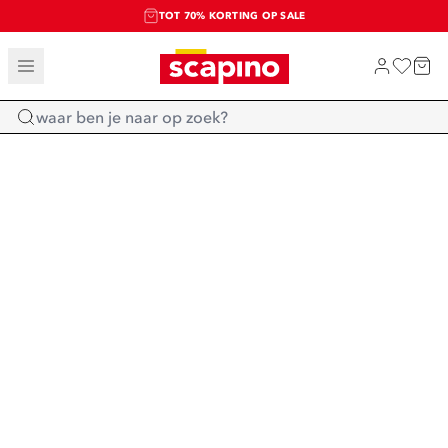
TOT 70% KORTING OP SALE
SALE: LAATSTE KANS!
SHOP NIEUW
Home