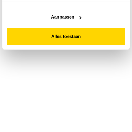
accepteert. Dit doe je door op "Alles toestaan" te klikken.
Liever geen cookies? Hou er dan rekening mee dat de
website niet optimaal functioneert.
Aanpassen
Alles toestaan