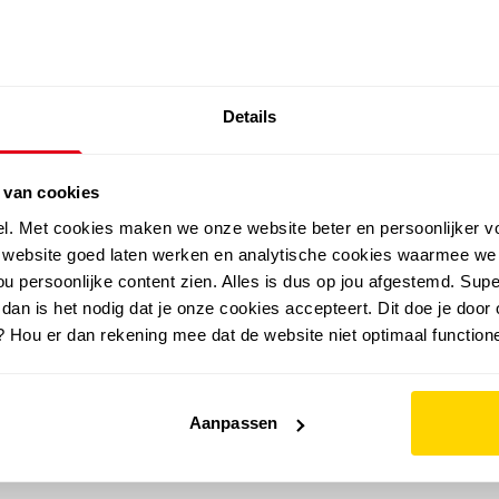
SALE: LAATSTE KANS!
Details
outdoor
zomer
merken
folder
sale
 van cookies
el. Met cookies maken we onze website beter en persoonlijker v
e website goed laten werken en analytische cookies waarmee we
u persoonlijke content zien. Alles is dus op jou afgestemd. Supe
 dan is het nodig dat je onze cookies accepteert. Dit doe je door 
? Hou er dan rekening mee dat de website niet optimaal functione
Aanpassen