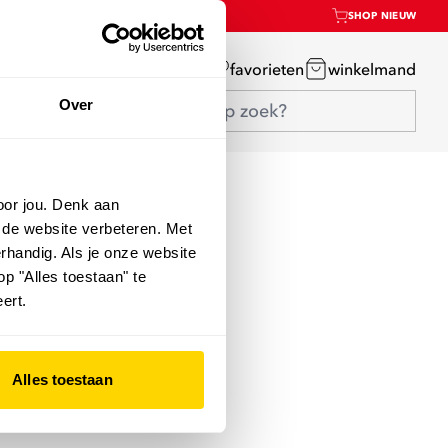
SHOP NIEUW
mijn account
favorieten
winkelmand
Over
oor jou. Denk aan
 de website verbeteren. Met
rhandig. Als je onze website
op "Alles toestaan" te
ert.
Alles toestaan