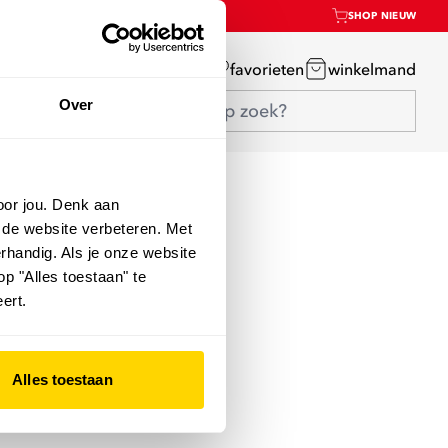
SHOP NIEUW
mijn account
favorieten
winkelmand
Over
oor jou. Denk aan
 de website verbeteren. Met
rhandig. Als je onze website
op "Alles toestaan" te
ert.
Alles toestaan