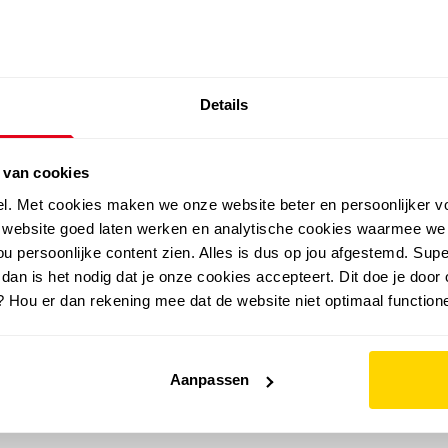
SALE: LAATSTE KANS!
Details
outdoor
zomer
merken
folder
sale
 van cookies
el. Met cookies maken we onze website beter en persoonlijker v
e website goed laten werken en analytische cookies waarmee we
u persoonlijke content zien. Alles is dus op jou afgestemd. Supe
 dan is het nodig dat je onze cookies accepteert. Dit doe je door 
? Hou er dan rekening mee dat de website niet optimaal functione
Aanpassen