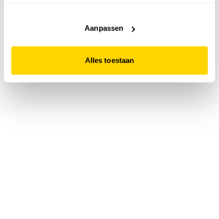
accepteert. Dit doe je door op "Alles toestaan" te klikken.
Liever geen cookies? Hou er dan rekening mee dat de
website niet optimaal functioneert.
Aanpassen
Alles toestaan