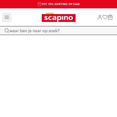
TOT 70% KORTING OP SALE
SALE: LAATSTE KANS!
SHOP NIEUW
Home