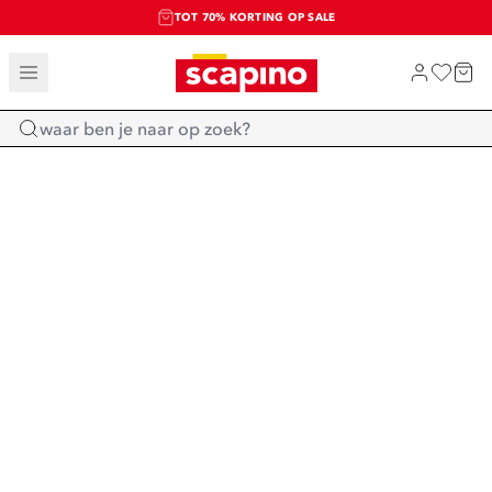
TOT 70% KORTING OP SALE
SALE: LAATSTE KANS!
SHOP NIEUW
Home