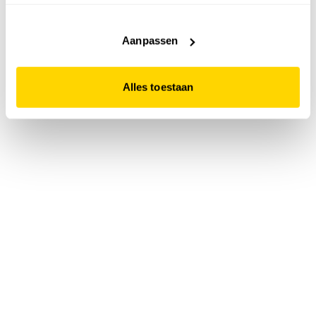
accepteert. Dit doe je door op "Alles toestaan" te klikken.
Liever geen cookies? Hou er dan rekening mee dat de
website niet optimaal functioneert.
Aanpassen
Alles toestaan