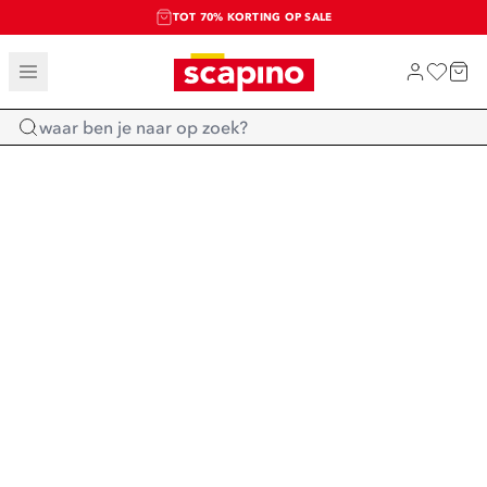
TOT 70% KORTING OP SALE
SALE: LAATSTE KANS!
SHOP NIEUW
Home