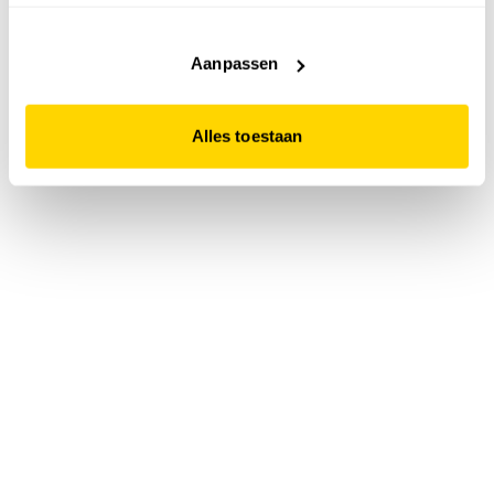
accepteert. Dit doe je door op "Alles toestaan" te klikken.
Liever geen cookies? Hou er dan rekening mee dat de
website niet optimaal functioneert.
Aanpassen
Alles toestaan