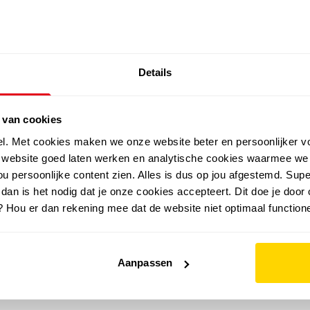
SALE: LAATSTE KANS!
Details
outdoor
zomer
merken
folder
sale
 van cookies
el. Met cookies maken we onze website beter en persoonlijker v
e website goed laten werken en analytische cookies waarmee we
u persoonlijke content zien. Alles is dus op jou afgestemd. Supe
 dan is het nodig dat je onze cookies accepteert. Dit doe je door 
? Hou er dan rekening mee dat de website niet optimaal functione
Aanpassen