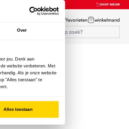
SHOP NIEUW
mijn account
favorieten
winkelmand
Over
oor jou. Denk aan
 de website verbeteren. Met
rhandig. Als je onze website
op "Alles toestaan" te
ert.
Alles toestaan