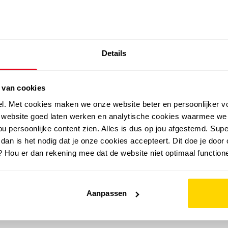
SALE: LAATSTE KANS!
Details
outdoor
zomer
merken
folder
sale
 van cookies
el. Met cookies maken we onze website beter en persoonlijker v
e website goed laten werken en analytische cookies waarmee we
u persoonlijke content zien. Alles is dus op jou afgestemd. Supe
 dan is het nodig dat je onze cookies accepteert. Dit doe je door 
? Hou er dan rekening mee dat de website niet optimaal functione
Aanpassen