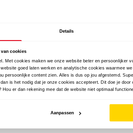
SALE: LAATSTE KANS!
Details
outdoor
zomer
merken
folder
sale
 van cookies
el. Met cookies maken we onze website beter en persoonlijker v
e website goed laten werken en analytische cookies waarmee we
u persoonlijke content zien. Alles is dus op jou afgestemd. Supe
 dan is het nodig dat je onze cookies accepteert. Dit doe je door 
? Hou er dan rekening mee dat de website niet optimaal functione
Aanpassen