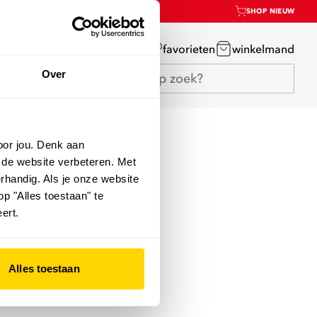
SHOP NIEUW
mijn account
favorieten
winkelmand
Over
oor jou. Denk aan
 de website verbeteren. Met
rhandig. Als je onze website
op "Alles toestaan" te
ert.
Alles toestaan