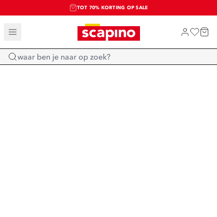
TOT 70% KORTING OP SALE
SALE: LAATSTE KANS!
SHOP NIEUW
Home