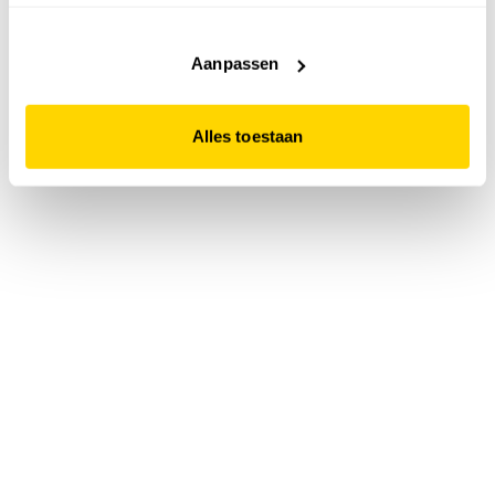
accepteert. Dit doe je door op "Alles toestaan" te klikken.
Liever geen cookies? Hou er dan rekening mee dat de
website niet optimaal functioneert.
Aanpassen
Alles toestaan