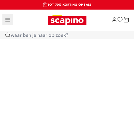
TOT 70% KORTING OP SALE
SALE: LAATSTE KANS!
SHOP NIEUW
Home