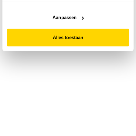
accepteert. Dit doe je door op "Alles toestaan" te klikken.
Liever geen cookies? Hou er dan rekening mee dat de
website niet optimaal functioneert.
Aanpassen
Alles toestaan