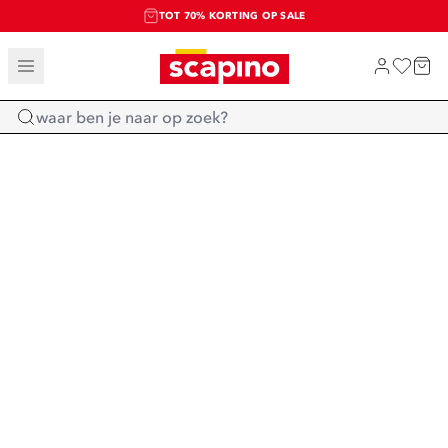
TOT 70% KORTING OP SALE
SALE: LAATSTE KANS!
SHOP NIEUW
Home