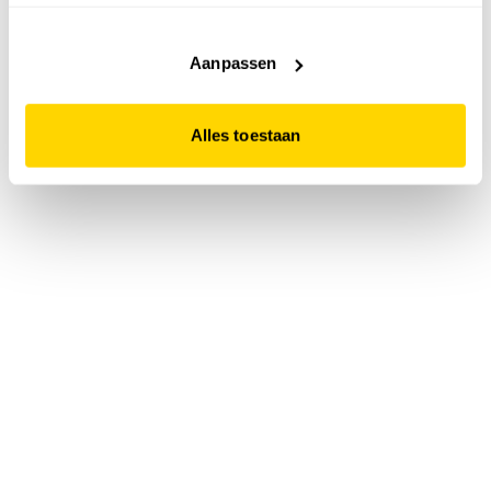
accepteert. Dit doe je door op "Alles toestaan" te klikken.
Liever geen cookies? Hou er dan rekening mee dat de
website niet optimaal functioneert.
Aanpassen
Alles toestaan