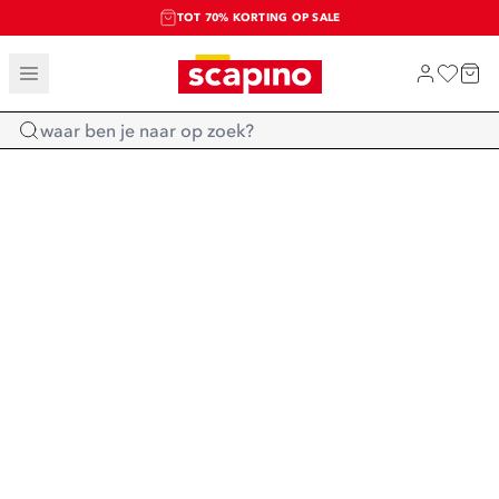
TOT 70% KORTING OP SALE
SALE: LAATSTE KANS!
SHOP NIEUW
Home