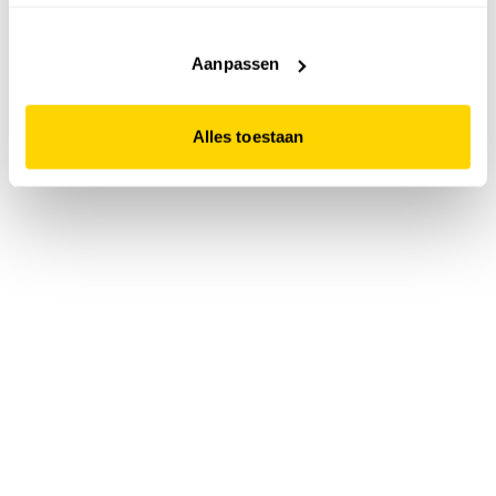
accepteert. Dit doe je door op "Alles toestaan" te klikken.
Liever geen cookies? Hou er dan rekening mee dat de
website niet optimaal functioneert.
Aanpassen
Alles toestaan