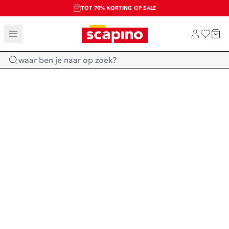
TOT 70% KORTING OP SALE
SALE: LAATSTE KANS!
SHOP NIEUW
Home