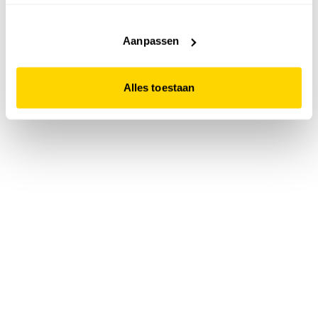
accepteert. Dit doe je door op "Alles toestaan" te klikken.
Liever geen cookies? Hou er dan rekening mee dat de
website niet optimaal functioneert.
Aanpassen
Alles toestaan