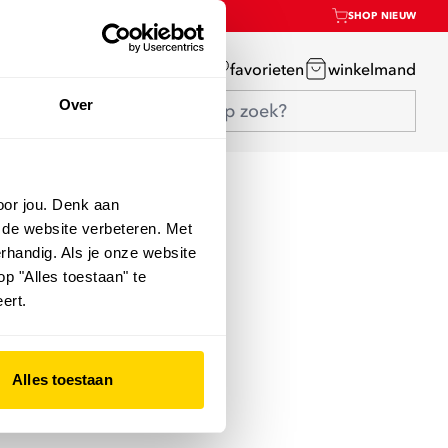
SHOP NIEUW
mijn account
favorieten
winkelmand
Over
oor jou. Denk aan
 de website verbeteren. Met
rhandig. Als je onze website
op "Alles toestaan" te
ert.
Alles toestaan