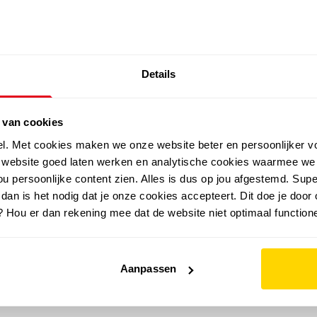
SALE: LAATSTE KANS!
Details
outdoor
zomer
merken
folder
sale
 van cookies
el. Met cookies maken we onze website beter en persoonlijker v
e website goed laten werken en analytische cookies waarmee we
u persoonlijke content zien. Alles is dus op jou afgestemd. Supe
 dan is het nodig dat je onze cookies accepteert. Dit doe je door 
? Hou er dan rekening mee dat de website niet optimaal functione
Aanpassen