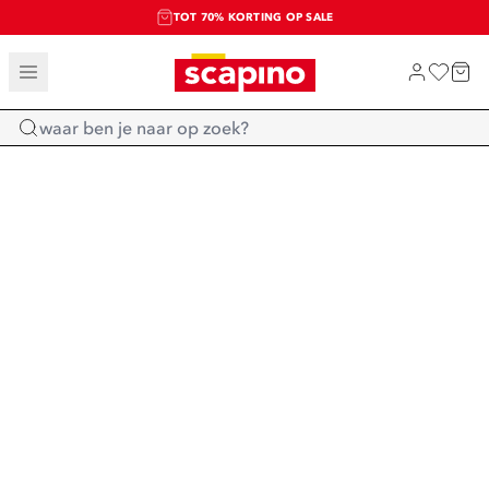
TOT 70% KORTING OP SALE
SALE: LAATSTE KANS!
SHOP NIEUW
Home