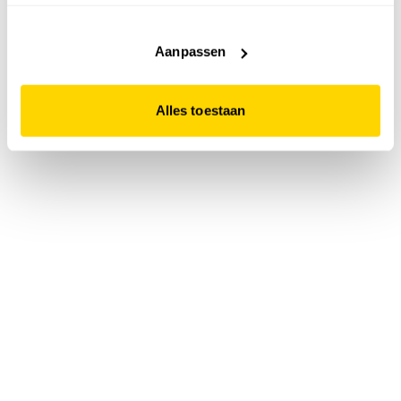
accepteert. Dit doe je door op "Alles toestaan" te klikken.
Liever geen cookies? Hou er dan rekening mee dat de
website niet optimaal functioneert.
Aanpassen
Alles toestaan