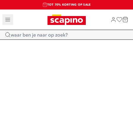
TOT 70% KORTING OP SALE
SALE: LAATSTE KANS!
SHOP NIEUW
Home