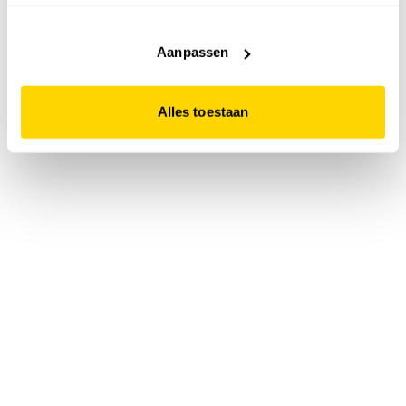
accepteert. Dit doe je door op "Alles toestaan" te klikken.
Liever geen cookies? Hou er dan rekening mee dat de
website niet optimaal functioneert.
Aanpassen
Alles toestaan