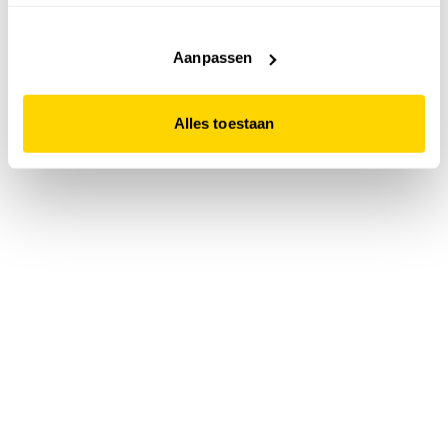
accepteert. Dit doe je door op "Alles toestaan" te klikken.
Liever geen cookies? Hou er dan rekening mee dat de
website niet optimaal functioneert.
Aanpassen
Alles toestaan