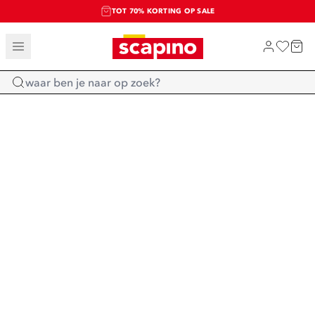
TOT 70% KORTING OP SALE
SALE: LAATSTE KANS!
SHOP NIEUW
Home