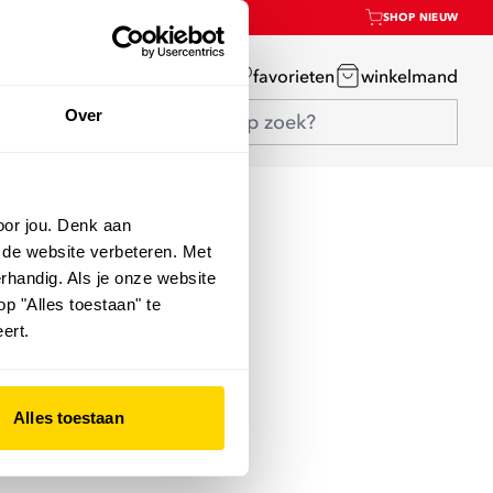
SHOP NIEUW
mijn account
favorieten
winkelmand
Over
oor jou. Denk aan
 de website verbeteren. Met
rhandig. Als je onze website
op "Alles toestaan" te
ert.
Alles toestaan