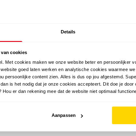
SALE: LAATSTE KANS!
Details
outdoor
zomer
merken
folder
sale
 van cookies
el. Met cookies maken we onze website beter en persoonlijker v
e website goed laten werken en analytische cookies waarmee we
u persoonlijke content zien. Alles is dus op jou afgestemd. Supe
 dan is het nodig dat je onze cookies accepteert. Dit doe je door 
? Hou er dan rekening mee dat de website niet optimaal functione
Aanpassen