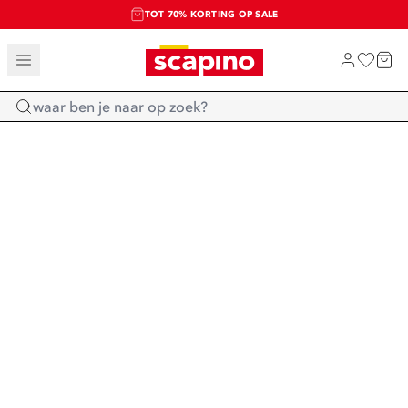
TOT 70% KORTING OP SALE
SALE: LAATSTE KANS!
SHOP NIEUW
Home