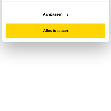
accepteert. Dit doe je door op "Alles toestaan" te klikken.
Liever geen cookies? Hou er dan rekening mee dat de
website niet optimaal functioneert.
Aanpassen
Alles toestaan