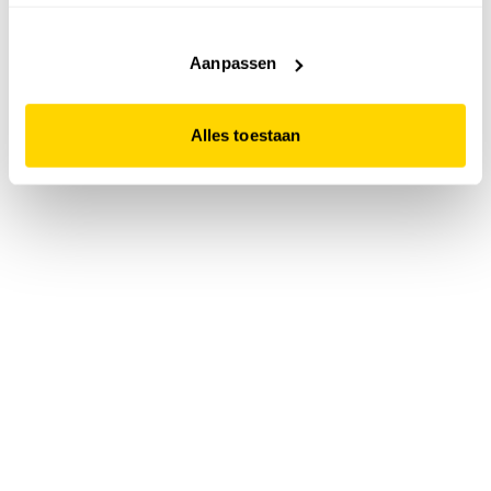
accepteert. Dit doe je door op "Alles toestaan" te klikken.
Liever geen cookies? Hou er dan rekening mee dat de
website niet optimaal functioneert.
Aanpassen
Alles toestaan