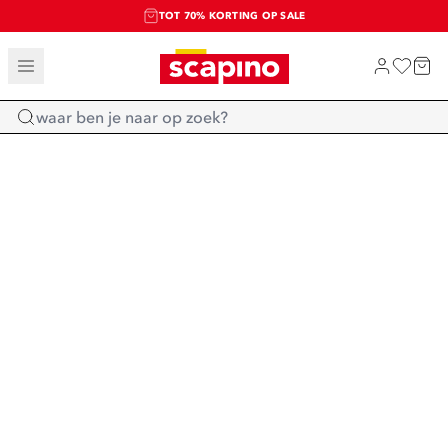
TOT 70% KORTING OP SALE
SALE: LAATSTE KANS!
SHOP NIEUW
Home