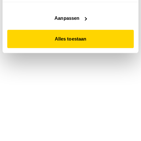
accepteert. Dit doe je door op "Alles toestaan" te klikken.
Liever geen cookies? Hou er dan rekening mee dat de
website niet optimaal functioneert.
Aanpassen
Alles toestaan