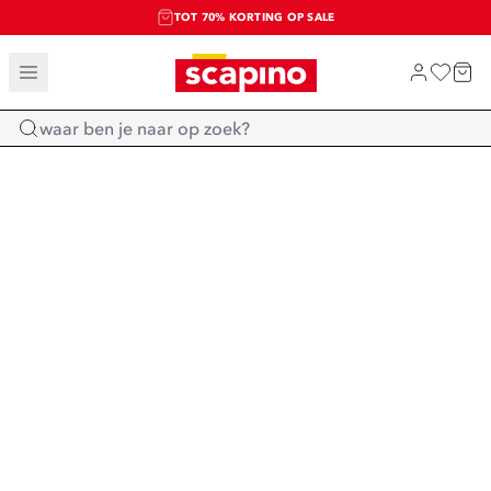
TOT 70% KORTING OP SALE
SALE: LAATSTE KANS!
SHOP NIEUW
Home