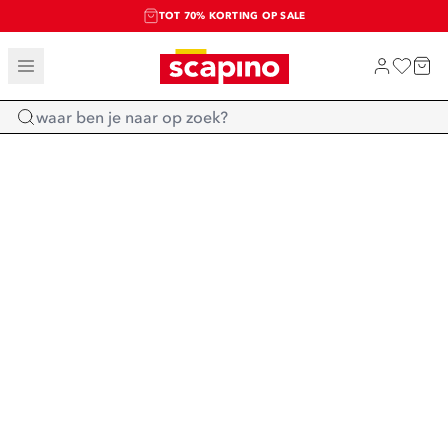
TOT 70% KORTING OP SALE
SALE: LAATSTE KANS!
SHOP NIEUW
Home