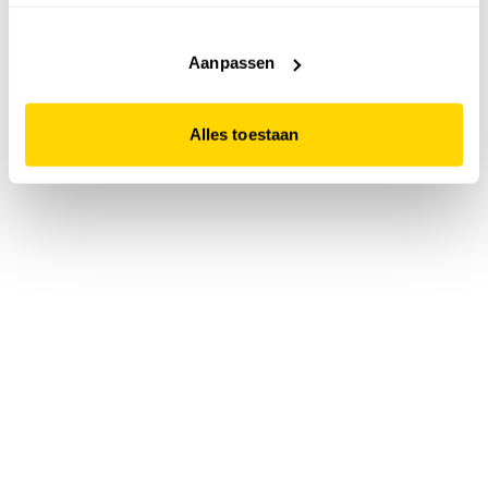
accepteert. Dit doe je door op "Alles toestaan" te klikken.
Liever geen cookies? Hou er dan rekening mee dat de
website niet optimaal functioneert.
Aanpassen
Alles toestaan