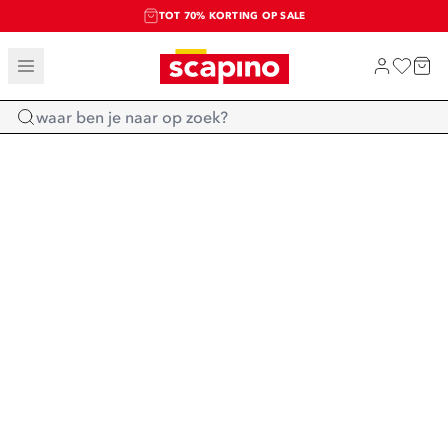
TOT 70% KORTING OP SALE
SALE: LAATSTE KANS!
SHOP NIEUW
Home