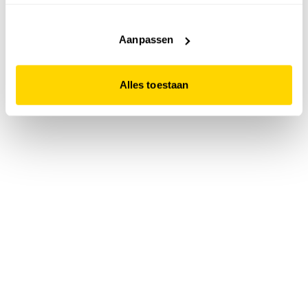
accepteert. Dit doe je door op "Alles toestaan" te klikken.
Liever geen cookies? Hou er dan rekening mee dat de
website niet optimaal functioneert.
Aanpassen
Alles toestaan