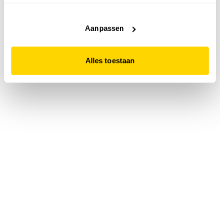
accepteert. Dit doe je door op "Alles toestaan" te klikken.
Liever geen cookies? Hou er dan rekening mee dat de
website niet optimaal functioneert.
Aanpassen
Alles toestaan