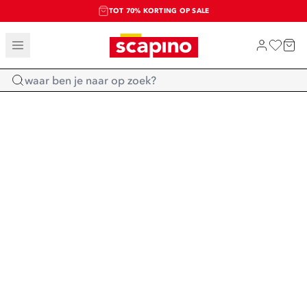
TOT 70% KORTING OP SALE
SALE: LAATSTE KANS!
SHOP NIEUW
Home