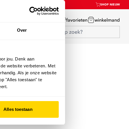
SHOP NIEUW
mijn account
favorieten
winkelmand
Over
oor jou. Denk aan
 de website verbeteren. Met
rhandig. Als je onze website
op "Alles toestaan" te
ert.
Alles toestaan