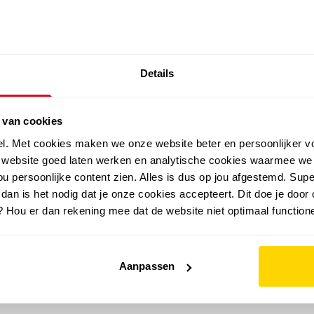
SALE: LAATSTE KANS!
Details
outdoor
zomer
merken
folder
sale
 van cookies
el. Met cookies maken we onze website beter en persoonlijker v
e website goed laten werken en analytische cookies waarmee we
u persoonlijke content zien. Alles is dus op jou afgestemd. Supe
 dan is het nodig dat je onze cookies accepteert. Dit doe je door 
? Hou er dan rekening mee dat de website niet optimaal functione
Aanpassen