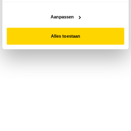
accepteert. Dit doe je door op "Alles toestaan" te klikken.
Liever geen cookies? Hou er dan rekening mee dat de
website niet optimaal functioneert.
Aanpassen
Alles toestaan