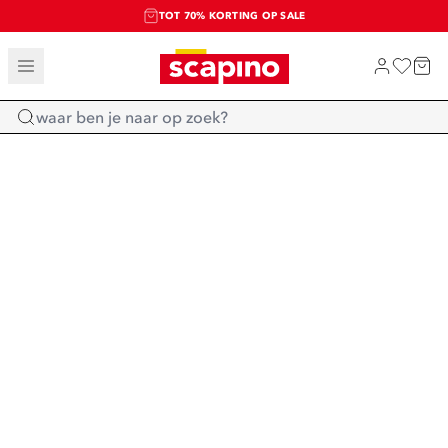
TOT 70% KORTING OP SALE
SALE: LAATSTE KANS!
SHOP NIEUW
Home