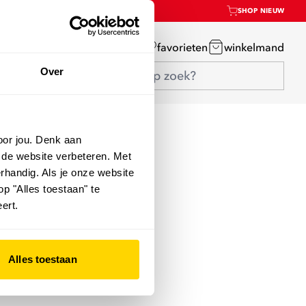
SHOP NIEUW
mijn account
favorieten
winkelmand
Over
oor jou. Denk aan
 de website verbeteren. Met
rhandig. Als je onze website
op "Alles toestaan" te
ert.
Alles toestaan