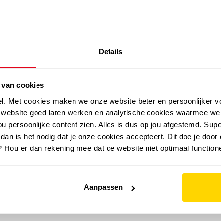
SALE: LAATSTE KANS!
Details
outdoor
zomer
merken
folder
sale
 van cookies
el. Met cookies maken we onze website beter en persoonlijker v
e website goed laten werken en analytische cookies waarmee we
u persoonlijke content zien. Alles is dus op jou afgestemd. Supe
 dan is het nodig dat je onze cookies accepteert. Dit doe je door 
? Hou er dan rekening mee dat de website niet optimaal functione
Aanpassen