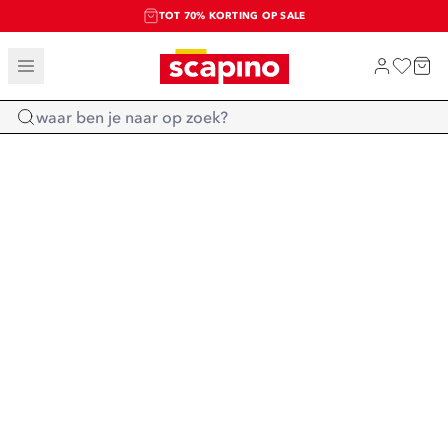
TOT 70% KORTING OP SALE
SALE: LAATSTE KANS!
SHOP NIEUW
Home