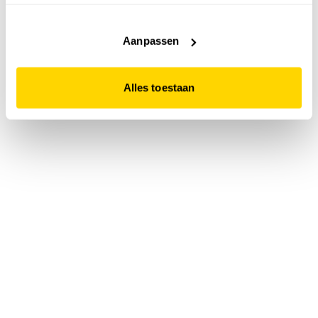
accepteert. Dit doe je door op "Alles toestaan" te klikken.
Liever geen cookies? Hou er dan rekening mee dat de
website niet optimaal functioneert.
Aanpassen
Alles toestaan