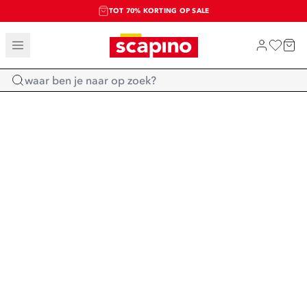
TOT 70% KORTING OP SALE
SALE: LAATSTE KANS!
SHOP NIEUW
Home