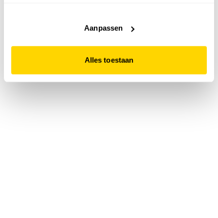
accepteert. Dit doe je door op "Alles toestaan" te klikken.
Liever geen cookies? Hou er dan rekening mee dat de
website niet optimaal functioneert.
Aanpassen
Alles toestaan