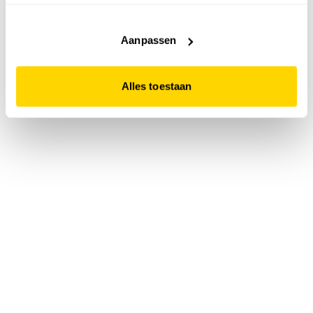
accepteert. Dit doe je door op "Alles toestaan" te klikken.
Liever geen cookies? Hou er dan rekening mee dat de
website niet optimaal functioneert.
Aanpassen
Alles toestaan