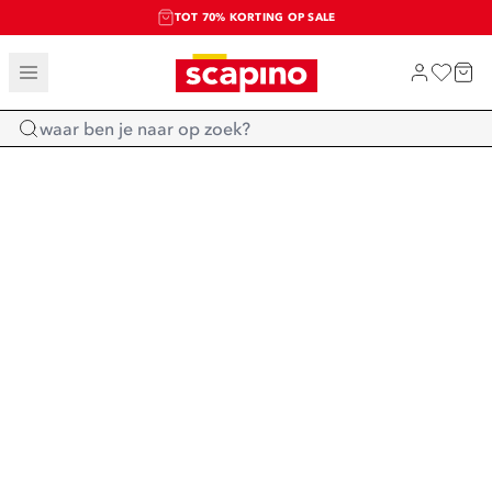
TOT 70% KORTING OP SALE
SALE: LAATSTE KANS!
SHOP NIEUW
Home