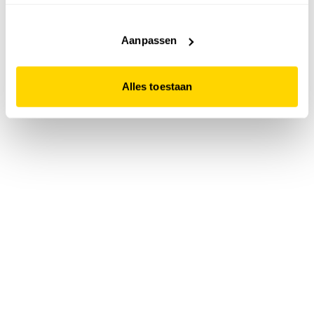
accepteert. Dit doe je door op "Alles toestaan" te klikken.
Liever geen cookies? Hou er dan rekening mee dat de
website niet optimaal functioneert.
Aanpassen
Alles toestaan