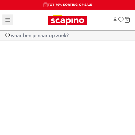
TOT 70% KORTING OP SALE
SALE: LAATSTE KANS!
SHOP NIEUW
Home