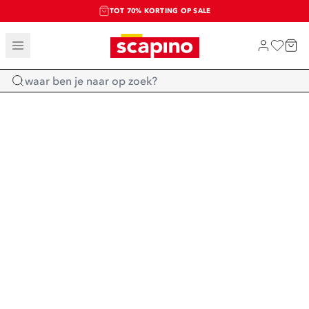
TOT 70% KORTING OP SALE
SALE: LAATSTE KANS!
SHOP NIEUW
Home