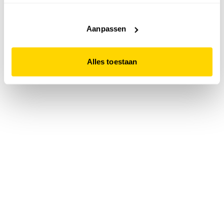
accepteert. Dit doe je door op "Alles toestaan" te klikken.
Liever geen cookies? Hou er dan rekening mee dat de
website niet optimaal functioneert.
Aanpassen
Alles toestaan