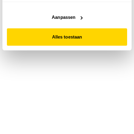
accepteert. Dit doe je door op "Alles toestaan" te klikken.
Liever geen cookies? Hou er dan rekening mee dat de
website niet optimaal functioneert.
Aanpassen
Alles toestaan