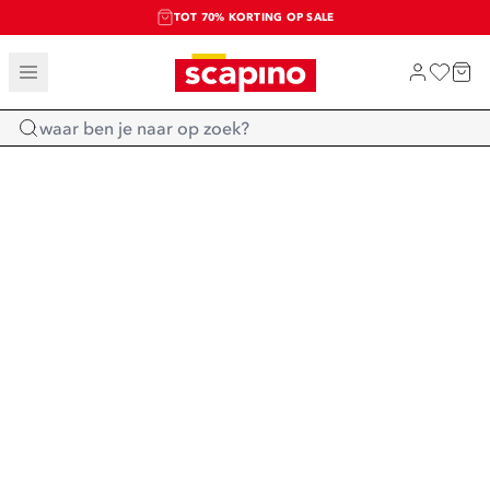
TOT 70% KORTING OP SALE
SALE: LAATSTE KANS!
SHOP NIEUW
Home