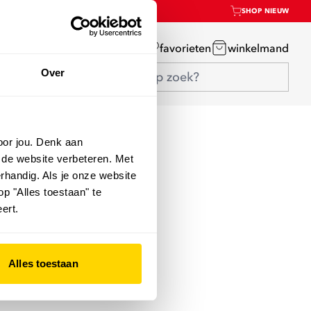
SHOP NIEUW
mijn account
favorieten
winkelmand
Over
oor jou. Denk aan
 de website verbeteren. Met
rhandig. Als je onze website
op "Alles toestaan" te
ert.
Alles toestaan