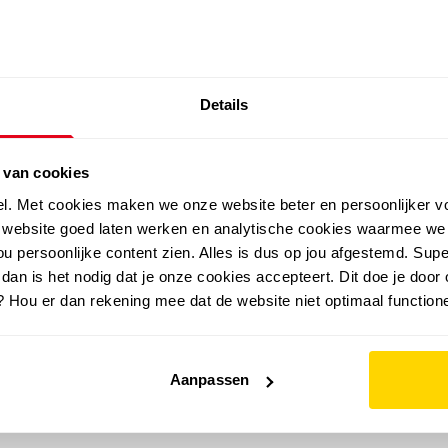
SALE: LAATSTE KANS!
Details
outdoor
zomer
merken
folder
sale
 van cookies
el. Met cookies maken we onze website beter en persoonlijker v
e website goed laten werken en analytische cookies waarmee we
u persoonlijke content zien. Alles is dus op jou afgestemd. Supe
 dan is het nodig dat je onze cookies accepteert. Dit doe je door 
? Hou er dan rekening mee dat de website niet optimaal functione
Aanpassen