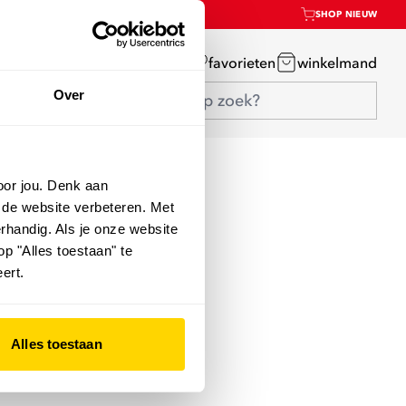
SHOP NIEUW
mijn account
favorieten
winkelmand
Over
oor jou. Denk aan
 de website verbeteren. Met
rhandig. Als je onze website
op "Alles toestaan" te
ert.
Alles toestaan