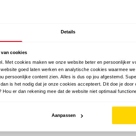
SALE: LAATSTE KANS!
Details
outdoor
zomer
merken
folder
sale
 van cookies
el. Met cookies maken we onze website beter en persoonlijker v
e website goed laten werken en analytische cookies waarmee we
u persoonlijke content zien. Alles is dus op jou afgestemd. Supe
 dan is het nodig dat je onze cookies accepteert. Dit doe je door 
? Hou er dan rekening mee dat de website niet optimaal functione
Aanpassen