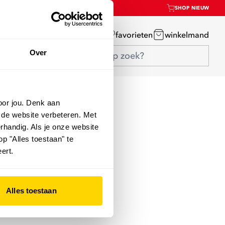
SHOP NIEUW
mijn account
favorieten
winkelmand
Over
oor jou. Denk aan
 de website verbeteren. Met
rhandig. Als je onze website
op "Alles toestaan" te
ert.
Alles toestaan