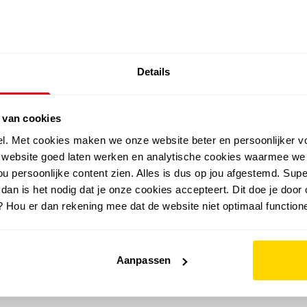
SALE: LAATSTE KANS!
Details
outdoor
zomer
merken
folder
sale
 van cookies
el. Met cookies maken we onze website beter en persoonlijker v
e website goed laten werken en analytische cookies waarmee we
u persoonlijke content zien. Alles is dus op jou afgestemd. Supe
 dan is het nodig dat je onze cookies accepteert. Dit doe je door 
? Hou er dan rekening mee dat de website niet optimaal functione
Aanpassen