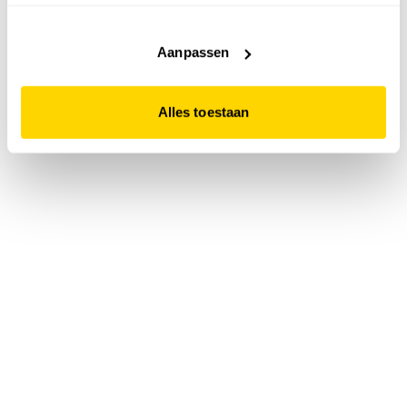
accepteert. Dit doe je door op "Alles toestaan" te klikken.
Liever geen cookies? Hou er dan rekening mee dat de
website niet optimaal functioneert.
Aanpassen
Alles toestaan