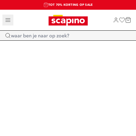
TOT 70% KORTING OP SALE
SALE: LAATSTE KANS!
SHOP NIEUW
Home