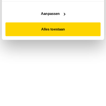
accepteert. Dit doe je door op "Alles toestaan" te klikken.
Liever geen cookies? Hou er dan rekening mee dat de
website niet optimaal functioneert.
Aanpassen
Alles toestaan