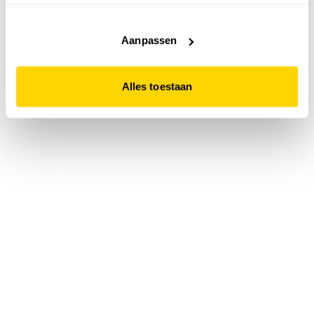
accepteert. Dit doe je door op "Alles toestaan" te klikken.
Liever geen cookies? Hou er dan rekening mee dat de
website niet optimaal functioneert.
Aanpassen
Alles toestaan