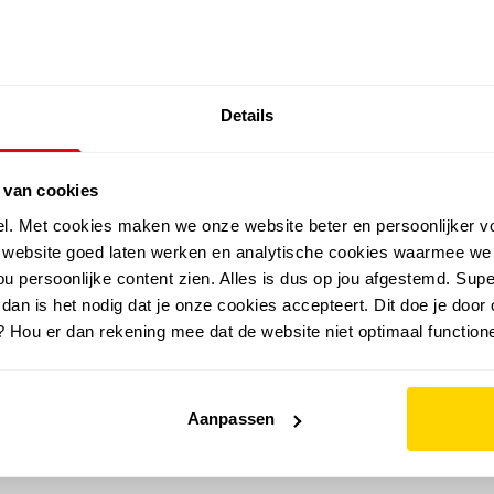
SALE: LAATSTE KANS!
Details
outdoor
zomer
merken
folder
sale
 van cookies
el. Met cookies maken we onze website beter en persoonlijker v
e website goed laten werken en analytische cookies waarmee we
u persoonlijke content zien. Alles is dus op jou afgestemd. Supe
 dan is het nodig dat je onze cookies accepteert. Dit doe je door 
? Hou er dan rekening mee dat de website niet optimaal functione
Aanpassen