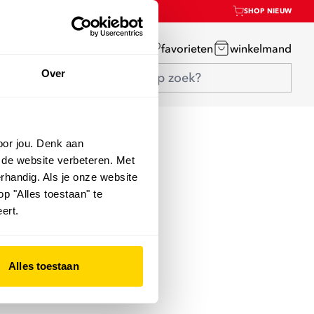
SHOP NIEUW
mijn account
favorieten
winkelmand
Over
oor jou. Denk aan
 de website verbeteren. Met
rhandig. Als je onze website
op "Alles toestaan" te
ert.
Alles toestaan