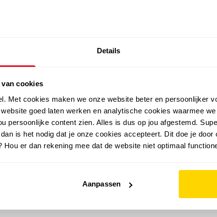
SALE: LAATSTE KANS!
Details
outdoor
zomer
merken
folder
sale
 van cookies
el. Met cookies maken we onze website beter en persoonlijker v
e website goed laten werken en analytische cookies waarmee we
u persoonlijke content zien. Alles is dus op jou afgestemd. Supe
 dan is het nodig dat je onze cookies accepteert. Dit doe je door 
? Hou er dan rekening mee dat de website niet optimaal functione
Aanpassen