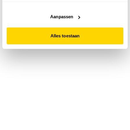
accepteert. Dit doe je door op "Alles toestaan" te klikken.
Liever geen cookies? Hou er dan rekening mee dat de
website niet optimaal functioneert.
Aanpassen
Alles toestaan