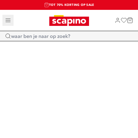
TOT 70% KORTING OP SALE
SALE: LAATSTE KANS!
SHOP NIEUW
Home