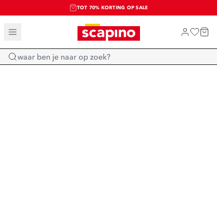
TOT 70% KORTING OP SALE
SALE: LAATSTE KANS!
SHOP NIEUW
Home