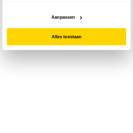
accepteert. Dit doe je door op "Alles toestaan" te klikken.
Liever geen cookies? Hou er dan rekening mee dat de
website niet optimaal functioneert.
Aanpassen
Alles toestaan