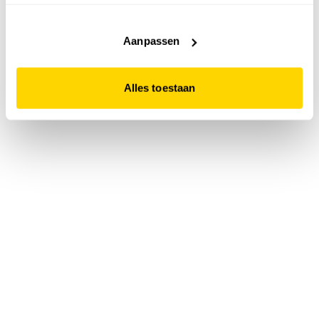
accepteert. Dit doe je door op "Alles toestaan" te klikken.
Liever geen cookies? Hou er dan rekening mee dat de
website niet optimaal functioneert.
Aanpassen
Alles toestaan