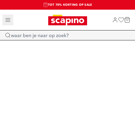
TOT 70% KORTING OP SALE
SALE: LAATSTE KANS!
SHOP NIEUW
Home