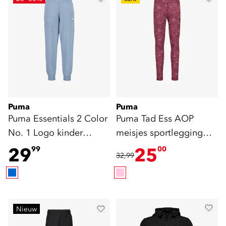
Puma
Puma
Puma Essentials 2 Color
Puma Tad Ess AOP
No. 1 Logo kinder
meisjes sportlegging
joggingbroek blauw
roze
29
25
99
00
32,99
Nieuw