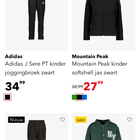
Adidas
Mountain Peak
Adidas J Sere PT kinder
Mountain Peak kinder
joggingbroek zwart
softshell jas zwart
34
27
99
99
32,99
Nieuw
sale