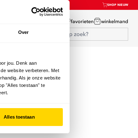
SHOP NIEUW
mijn account
favorieten
winkelmand
Over
oor jou. Denk aan
 de website verbeteren. Met
rhandig. Als je onze website
op "Alles toestaan" te
ert.
Alles toestaan