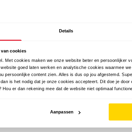
SALE: LAATSTE KANS!
Details
outdoor
zomer
merken
folder
sale
 van cookies
el. Met cookies maken we onze website beter en persoonlijker v
e website goed laten werken en analytische cookies waarmee we
u persoonlijke content zien. Alles is dus op jou afgestemd. Supe
 dan is het nodig dat je onze cookies accepteert. Dit doe je door 
? Hou er dan rekening mee dat de website niet optimaal functione
Aanpassen