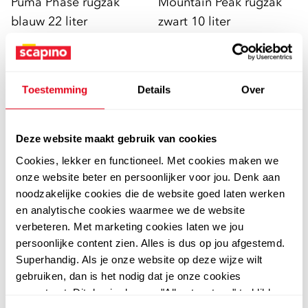
Puma Phase rugzak
Mountain Peak rugzak
blauw 22 liter
zwart 10 liter
19
17
99
99
19,99
Toestemming
Details
Over
sale
Deze website maakt gebruik van cookies
Cookies, lekker en functioneel. Met cookies maken we
onze website beter en persoonlijker voor jou. Denk aan
noodzakelijke cookies die de website goed laten werken
en analytische cookies waarmee we de website
verbeteren. Met marketing cookies laten we jou
persoonlijke content zien. Alles is dus op jou afgestemd.
Superhandig. Als je onze website op deze wijze wilt
Osaga
Puma
gebruiken, dan is het nodig dat je onze cookies
Osaga sporttas en
Puma Phase Super Puma
accepteert. Dit doe je door op "Alles toestaan" te klikken.
rugzak zwart 40 liter
AOP extra small