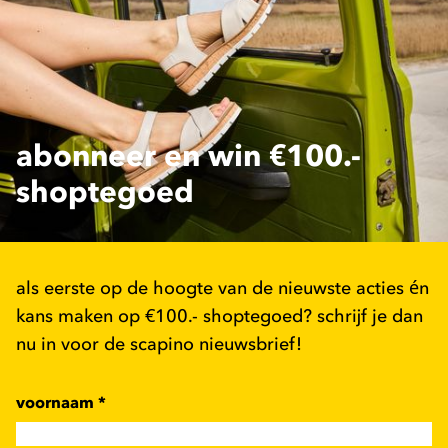
abonneer en win €100.-
shoptegoed
als eerste op de hoogte van de nieuwste acties én
kans maken op €100.- shoptegoed? schrijf je dan
nu in voor de scapino nieuwsbrief!
voornaam
*