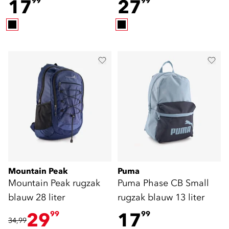
17
27
99
99
Mountain Peak
Puma
Mountain Peak rugzak
Puma Phase CB Small
blauw 28 liter
rugzak blauw 13 liter
29
17
99
99
34,99