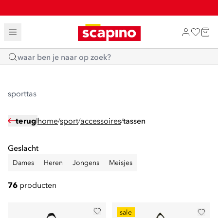
SALE: LAATSTE KANS!
TOT 70% KORTING OP SALE
SHOP NIEUW
Home
sporttas
terug
home
sport
accessoires
tassen
/
/
/
Geslacht
Dames
Heren
Jongens
Meisjes
76
producten
sale