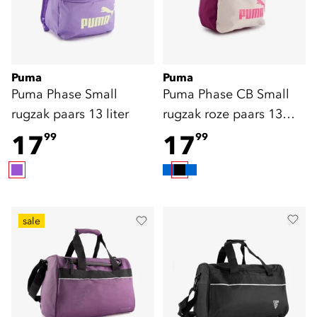
Puma
Puma
Puma Phase Small
Puma Phase CB Small
rugzak paars 13 liter
rugzak roze paars 13
liter
17
17
99
99
sale