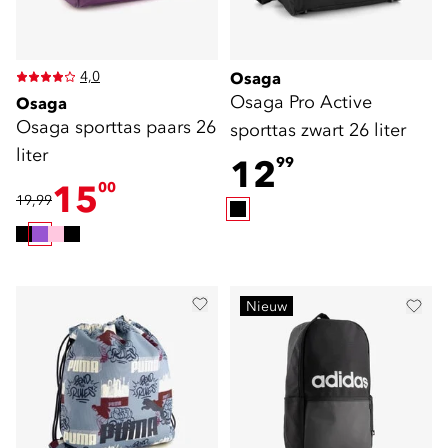
4,0
Osaga
Osaga Pro Active
Osaga
Osaga sporttas paars 26
sporttas zwart 26 liter
liter
12
99
15
00
19,99
Nieuw