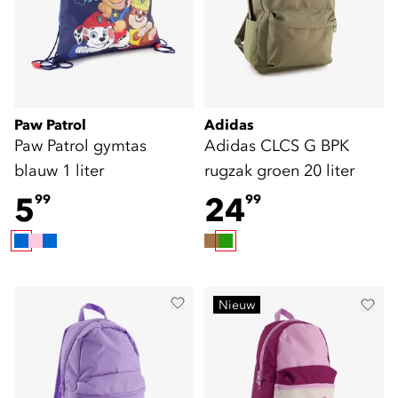
Paw Patrol
Adidas
Paw Patrol gymtas
Adidas CLCS G BPK
blauw 1 liter
rugzak groen 20 liter
5
24
99
99
Nieuw