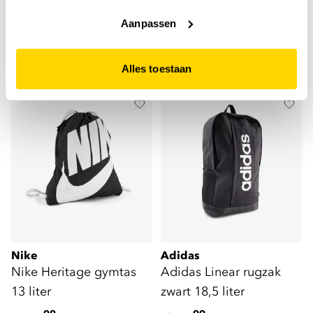
Liever geen cookies? Hou er dan rekening mee dat de
sporttas 17 liter
website niet optimaal functioneert.
24
15
99
00
Aanpassen
29,99
21,99
Alles toestaan
Nike
Adidas
Nike Heritage gymtas
Adidas Linear rugzak
13 liter
zwart 18,5 liter