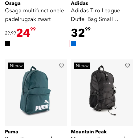
Osaga
Adidas
Osaga multifunctionele
Adidas Tiro League
padelrugzak zwart
Duffel Bag Small
sporttas blauw
24
32
99
99
29,99
Nieuw
Nieuw
Puma
Mountain Peak