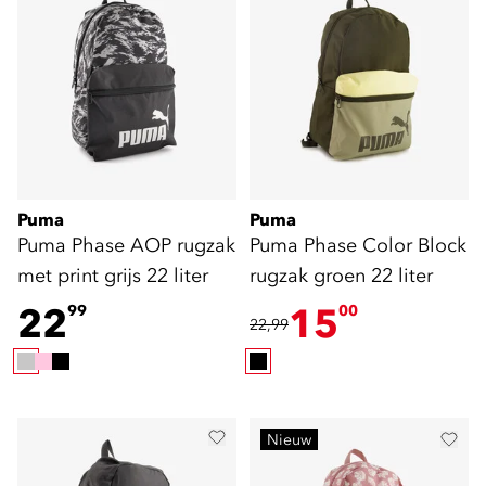
Puma
Puma
Puma Phase AOP rugzak
Puma Phase Color Block
met print grijs 22 liter
rugzak groen 22 liter
22
15
99
00
22,99
Nieuw