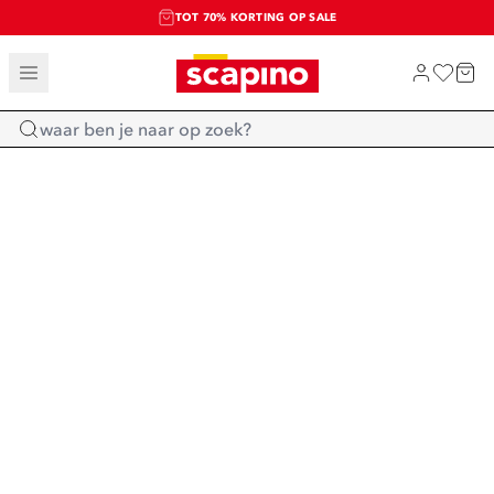
TOT 70% KORTING OP SALE
SALE: LAATSTE KANS!
SHOP NIEUW
Home