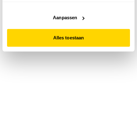
accepteert. Dit doe je door op "Alles toestaan" te klikken.
Liever geen cookies? Hou er dan rekening mee dat de
website niet optimaal functioneert.
Aanpassen
Alles toestaan