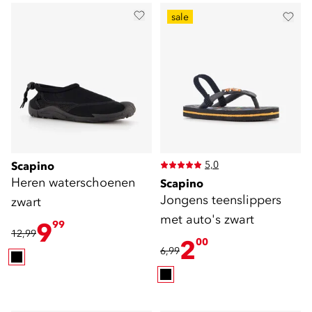
sale
5,0
Scapino
Heren waterschoenen
Scapino
Jongens teenslippers
zwart
met auto's zwart
9
99
12,99
2
00
6,99