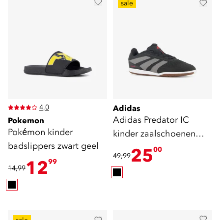
sale
4,0
Adidas
Adidas Predator IC
Pokemon
Pokémon kinder
kinder zaalschoenen
badslippers zwart geel
zwart
25
00
49,99
12
99
14,99