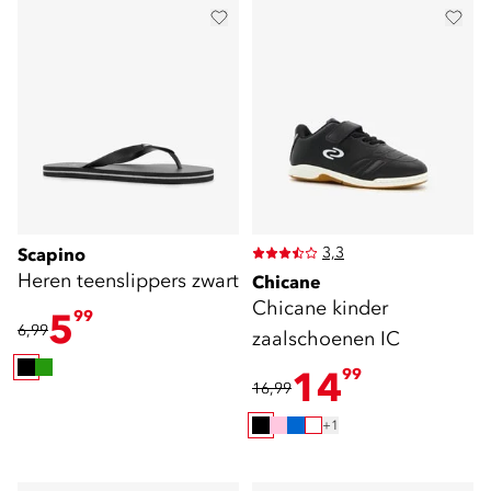
3,3
Scapino
Heren teenslippers zwart
Chicane
Chicane kinder
5
99
6,99
zaalschoenen IC
14
99
16,99
+1