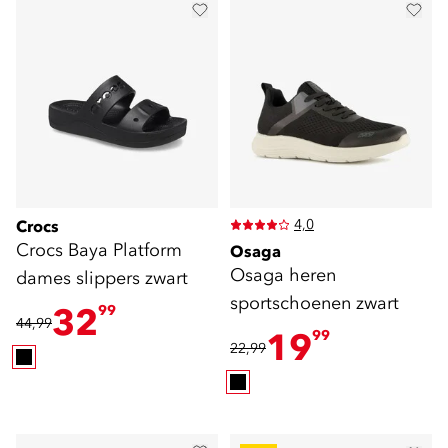
4,0
Crocs
Crocs Baya Platform
Osaga
Osaga heren
dames slippers zwart
sportschoenen zwart
32
99
44,99
19
99
22,99