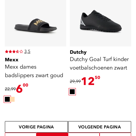
3,5
Dutchy
Dutchy Goal Turf kinder
Mexx
Mexx dames
voetbalschoenen zwart
badslippers zwart goud
12
50
29,99
6
00
22,99
VORIGE PAGINA
VOLGENDE PAGINA