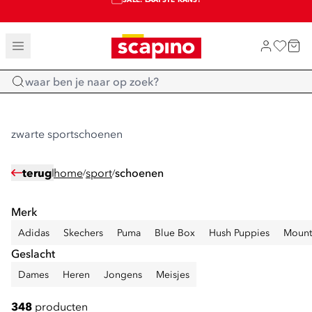
SALE: LAATSTE KANS!
TOT 70% KORTING OP SALE
SHOP NIEUW
Home
zwarte sportschoenen
terug
home
sport
schoenen
/
/
Merk
Adidas
Skechers
Puma
Blue Box
Hush Puppies
Mount
Geslacht
Dames
Heren
Jongens
Meisjes
348
producten