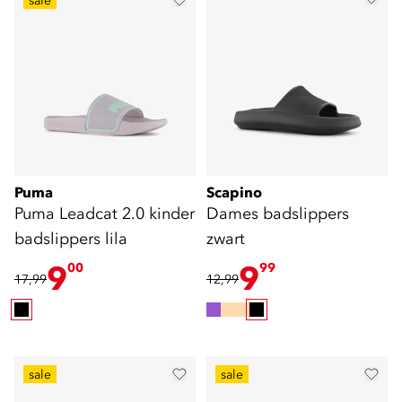
sale
Puma
Scapino
Puma Leadcat 2.0 kinder
Dames badslippers
badslippers lila
zwart
9
9
00
99
17,99
12,99
sale
sale