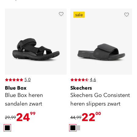
sale
5,0
4,6
Blue Box
Skechers
Blue Box heren
Skechers Go Consistent
sandalen zwart
heren slippers zwart
24
22
99
00
29,99
44,99