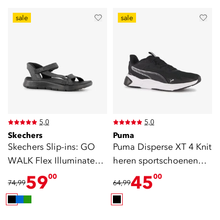
sale
sale
5,0
5,0
Skechers
Puma
Skechers Slip-ins: GO
Puma Disperse XT 4 Knit
WALK Flex Illuminate
heren sportschoenen
sandalen zwart
zwart wit
59
45
00
00
74,99
64,99