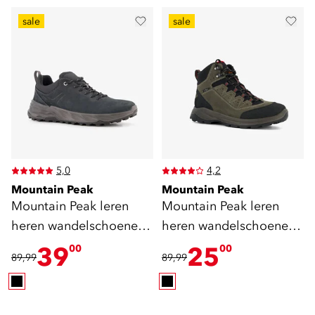
sale
sale
5,0
4,2
Mountain Peak
Mountain Peak
Mountain Peak leren
Mountain Peak leren
heren wandelschoenen
heren wandelschoenen
cat. A zwart
cat. A B
39
25
00
00
89,99
89,99