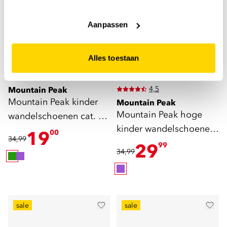
Liever geen cookies? Hou er dan rekening mee dat de
website niet optimaal functioneert.
Aanpassen
Alles toestaan
4,5
Mountain Peak
Mountain Peak kinder
Mountain Peak
Mountain Peak hoge
wandelschoenen cat. A
kinder wandelschoenen
groen
19
00
34,99
cat. A B paars
29
99
34,99
sale
sale