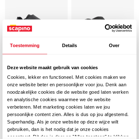
Toestemming
Details
Over
5,0
Dutchy
Dutchy FG kinder
Ecco
Deze website maakt gebruik van cookies
ECCO Onroads leren
voetbalschoenen zwart
Cookies, lekker en functioneel. Met cookies maken we
dames sandalen zwart
blauw
17
00
onze website beter en persoonlijker voor jou. Denk aan
29,99
49
00
noodzakelijke cookies die de website goed laten werken
119,99
en analytische cookies waarmee we de website
verbeteren. Met marketing cookies laten we jou
persoonlijke content zien. Alles is dus op jou afgestemd.
Superhandig. Als je onze website op deze wijze wilt
sale
gebruiken, dan is het nodig dat je onze cookies
accepteert. Dit doe je door op "Alles toestaan" te klikken.